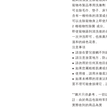
寵物布製品專用洗滌劑
可去除毛巾、墊子、床
含有一種特殊的清潔成
可以去除寵物身上即使
2 種植物性除菌 成分。
即使寵物舔到清洗後的
一次沖洗即可，也推薦
溫和的綠色花香。
注意事項
● 請放在嬰兒接觸不到
● 請注意放置地方，
● 請勿用於任何其他目
● 如果您屬粗糙肌膚
● 使用後，請用水徹
● 如果未稀釋的溶液
置不理可能會損壞它，
**圖片只供參考，一切
註：由於商品包裝時常
實際收到的商品為實