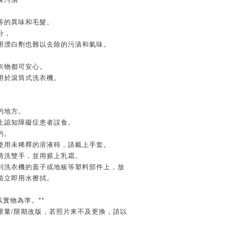
等的異味和毛髮。
分，
用漂白劑也難以去除的污漬和氣味。
衣物都可安心。
用於滾筒式洗衣機。
的地方。
防止認知障礙症患者誤食。
的。
或使用未稀釋的溶液時，請戴上手套。
底清洗雙手，並用搽上乳霜。
沾到洗衣機的蓋子或地板等塑料部件上，放
請立即用水擦拭。
以實物為準。**
限量/限期改版，若照片來不及更換，請以