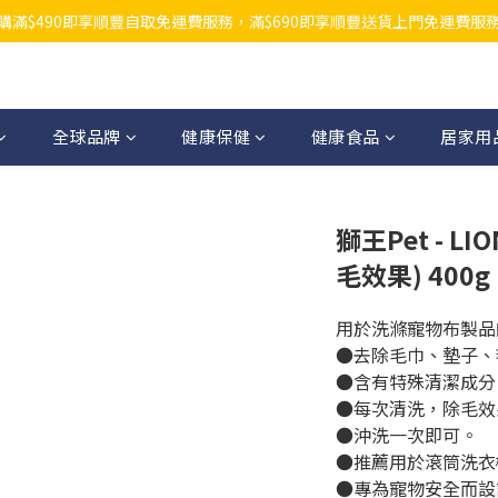
購滿$490即享順豐自取免運費服務，滿$690即享順豐送貨上門免運費服
全球品牌
健康保健
健康食品
居家用
獅王Pet - L
毛效果) 400
用於洗滌寵物布製品
●去除毛巾、墊子、
●含有特殊清潔成分
●每次清洗，除毛效
●沖洗一次即可。
●推薦用於滾筒洗衣
●專為寵物安全而設