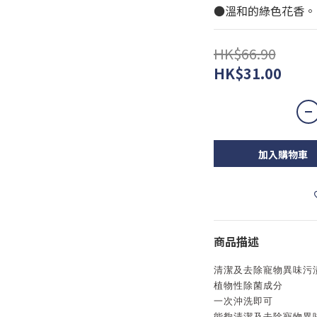
●溫和的綠色花香。
HK$66.90
HK$31.00
加入購物車
商品描述
清潔及去除寵物異味污
植物性除菌成分
一次沖洗即可
能夠清潔及去除寵物異