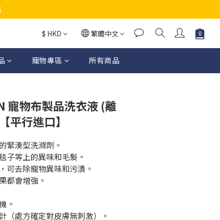
務
$
HKD
繁體中文
品
寵物專區
所有商品
立即購買
ION 寵物布製品洗衣液 (離
g 【平行進口】
的緊湊型洗滌劑。
毯子等上的異味和毛髮。
，可去除寵物異味和污漬。
果都會增強。
機。
計（處方確定對皮膚無刺激）。