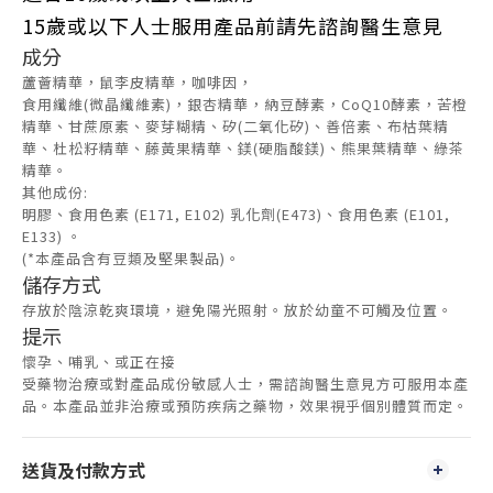
15歲或以下人士服用產品前請先諮詢醫生意見
成分
蘆薈精華，鼠李皮精華，咖啡因，
食用纖維(微晶纖維素)，銀杏精華，納豆酵素，CoQ10酵素，苦橙
精華、甘蔗原素、麥芽糊精、矽(二氧化矽)、善倍素、布枯葉精
華、杜松籽精華、藤黃果精華、鎂(硬脂酸鎂)、熊果葉精華、綠茶
精華。
其他成份:
明膠、食用色素 (E171, E102) 乳化劑(E473)、食用色素 (E101,
E133) 。
(*本產品含有豆類及堅果製品)。
儲存方式
存放於陰涼乾爽環境，避免陽光照射。放於幼童不可觸及位置。
提示
懷孕、哺乳、或正在接
受藥物治療或對產品成份敏感人士，需諮詢醫生意見方可服用本產
品。本產品並非治療或預防疾病之藥物，效果視乎個別體質而定。
送貨及付款方式