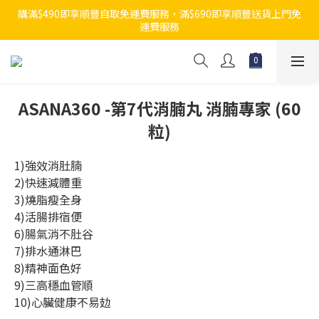
購滿$490即享順豐自取免運費服務，滿$690即享順豐送貨上門免
運費服務
ASANA360 -第7代消腩丸 消腩專家 (60
粒)
1)強效消肚腩
2)快速減體重
3)燒脂瘦全身
4)活腸排宿便
6)腸氣消不肚谷
7)排水通淋巴
8)精神面色好
9)三高穩血管順
10)心臟健康不易攰