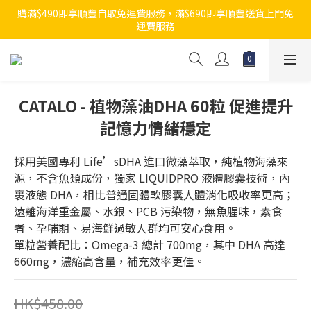
購滿$490即享順豐自取免運費服務，滿$690即享順豐送貨上門免
運費服務
CATALO - 植物藻油DHA 60粒 促進提升
記憶力情緒穩定
採用美國專利 Life’sDHA 進口微藻萃取，純植物海藻來
源，不含魚類成份，獨家 LIQUIDPRO 液體膠囊技術，內
裹液態 DHA，相比普通固體軟膠囊人體消化吸收率更高；
遠離海洋重金屬、水銀、PCB 污染物，無魚腥味，素食
者、孕哺期、易海鮮過敏人群均可安心食用。
單粒營養配比：Omega-3 總計 700mg，其中 DHA 高達 
660mg，濃縮高含量，補充效率更佳。
HK$458.00