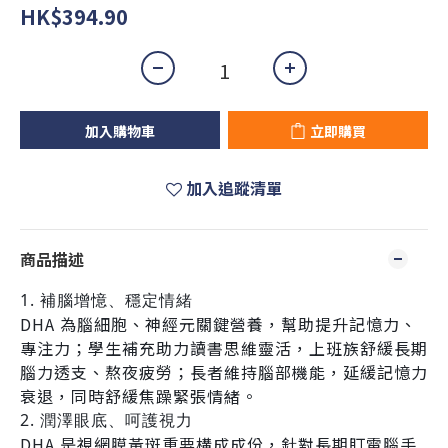
HK$394.90
加入購物車
立即購買
加入追蹤清單
商品描述
1. 補腦增憶、穩定情緒
DHA 為腦細胞、神經元關鍵營養，幫助提升記憶力、
專注力；學生補充助力讀書思維靈活，上班族舒緩長期
腦力透支、熬夜疲勞；長者維持腦部機能，延緩記憶力
衰退，同時舒緩焦躁緊張情緒。
2. 潤澤眼底、呵護視力
DHA 是視網膜黃斑重要構成成份，針對長期盯電腦手