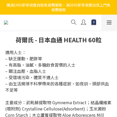
購滿$490即享順豐自取免運費服務，滿$690即享順豐送貨上門免
運費服務
荷爾氏 - 日本血通 HEALTH 60粒
適用人士：
– 缺乏運動，肥胖等
– 有高脂，油膩，多糖飲食習慣的人士
– 關注血壓，血脂人士
– 受環境污染，體質不適人士
– 由生活規律不科學帶來的各種症狀，如夜訓，頭部供血
不足等
主要成分：武靴藤提取物 Gymnema Extract；結晶纖維素
(吸附劑) Crystalline Cellulose(Adsorbent)；玉米澱粉 
Corn Starch；木立蘆薈提取物 Aloe Arborescens Mill 