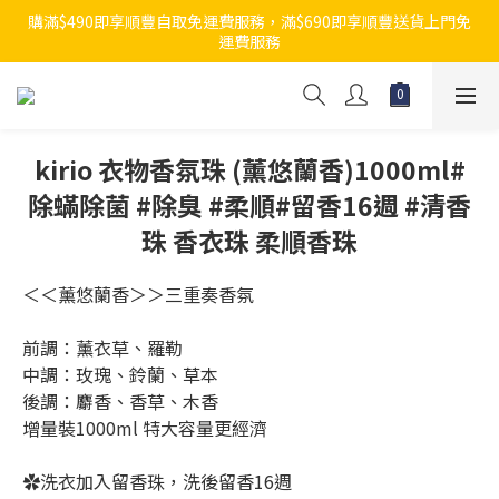
購滿$490即享順豐自取免運費服務，滿$690即享順豐送貨上門免
運費服務
kirio 衣物香氛珠 (薰悠蘭香)1000ml#
除蟎除菌 #除臭 #柔順#留香16週 #清香
珠 香衣珠 柔順香珠
＜＜薰悠蘭香＞＞三重奏香氛
前調：薰衣草、羅勒
中調：玫瑰、鈴蘭、草本
後調：麝香、香草、木香
增量裝1000ml 特大容量更經濟
✿洗衣加入留香珠，洗後留香16週