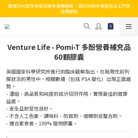
購滿$490即享順豐自取免運費服務，滿$690即享順豐送貨上門免
運費服務
Venture Life - Pomi-T 多酚營養補充品
60顆膠囊
英國國家科學研究所進行的臨床觀察指出，在局限性前列
腺狀況的男性中，相關數據（包括 PSA 變化）出現正面趨
勢。
- 濃縮、高品質和純度的成分協同作用，實現最佳的健康
益處。
- 安全且耐受性良好。
- 不含人工色素、調味料、防腐劑、增稠劑或螯合劑。
- 適合素食者，100% 植物膠囊。