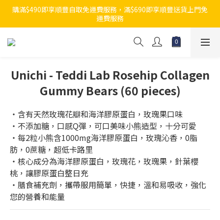
購滿$490即享順豐自取免運費服務，滿$690即享順豐送貨上門免
運費服務
Unichi - Teddi Lab Rosehip Collagen
Gummy Bears (60 pieces)
・含有天然玫瑰花瓣和海洋膠原蛋白，玫瑰果口味
・不添加糖，口感Q彈，可口美味小熊造型，十分可愛
・每2粒小熊含1000mg海洋膠原蛋白，玫瑰沁香，0脂
肪，0蔗糖，超低卡路里
・核心成分為海洋膠原蛋白，玫瑰花，玫瑰果，針葉櫻
桃，讓膠原蛋白整日充
・膳食補充劑，攜帶服用簡單，快捷，溫和易吸收，強化
您的營養和能量