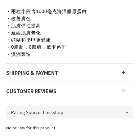
・兩粒小熊含1000毫克海洋膠原蛋白
・改善膚色
・肌膚彈性提高
・延緩肌膚老化
・頭髮和指甲更健康
・0脂肪，0蔗糖，低卡路里
・澳洲製造
SHIPPING & PAYMENT
CUSTOMER REVIEWS
No review for this product