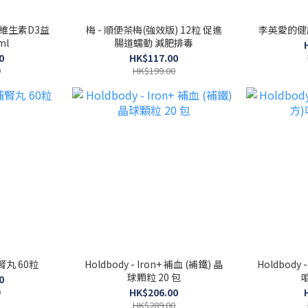
tis 維生素D3益
梅 - 順便茶梅(強效版) 12粒 促進
李英愛的健
ml
腸道蠕動 減肥排毒
0
HK$117.00
0
HK$199.00
腎丸 60粒
Holdbody - Iron+ 補血 (補鐵) 晶
Holdbod
球顆粒 20 包
0
0
HK$206.00
HK$289.00