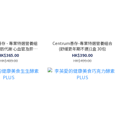
m善存 - 專業特選營養組
Centrum善存-專業特選營養組合
肪代謝 心血管及肝臟
(舒緩更年期不適)1盒 30包
健康）30包
HK$365.00
HK$390.00
HK$489.00
HK$499.00