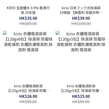
KIRIO 生理鹽水 0.9% 香港行
kirio 日本フック式除濕袋
貨 20支裝
10個裝 【無香料 母嬰衣物可
用】
HK$35.00
HK$39.00
HK$69.00
HK$169.00
kirio 衣櫃吸濕掛袋
kirio 衣櫃吸濕掛袋
【120gx6包】除濕袋 防霉除
【120gx5包】除濕袋 防霉除
濕乾燥劑 衣櫃防潮吸濕劑 除
濕乾燥劑 衣櫃防潮吸濕劑 除
HK$26.00
HK$25.00
濕劑 吸濕袋
濕劑 吸濕袋
HK$99.00
HK$89.00