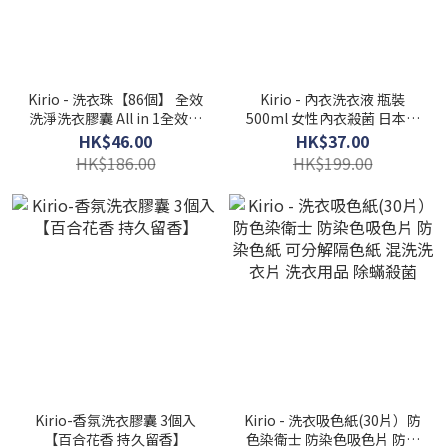
Kirio - 洗衣珠【86個】 全效
Kirio - 內衣洗衣液 瓶裝
洗淨洗衣膠囊 All in 1全效洗
500ml 女性內衣殺菌 日本酵
衣球
素洗淨配方
HK$46.00
HK$37.00
HK$186.00
HK$199.00
Kirio-香氛洗衣膠囊 3個入
Kirio - 洗衣吸色紙(30片）防
【百合花香 持久留香】
色染衛士 防染色吸色片 防染