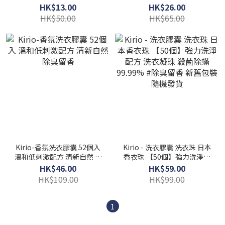
色紙 可分解隔色紙 混洗洗衣
HK$13.00
HK$26.00
片 洗衣用品 除蟎殺菌
HK$50.00
HK$65.00
Kirio-香氛洗衣膠囊 52個入
Kirio - 洗衣膠囊 洗衣珠 日本
溫和低刺激配方 清新自然 除
香衣珠 【50個】強力洗淨配
臭留香
方 洗衣凝珠 殺菌除蟎
HK$46.00
HK$59.00
99.99% #除臭留香 新舊包裝
HK$109.00
HK$99.00
隨機發貨
1