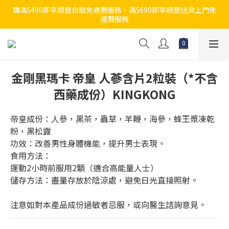
購滿$490即享順豐自取免運費服務，滿$690即享順豐送貨上門免
運費服務
金剛黑瑪卡 帝皇 人蔘含片2粒裝（*不含
西藥成份）KINGKONG
帝皇成份：人參，黑茶，蟲草，羊鞭，海參，蜂王漿凍乾
粉，黑松露
功效：改善男性身體機能，提升男士表現。
食用方法：
運動2小時前服用2顆（適合高能量人士）
儲存方法：盡量存放於陰涼處，避免日光直接照射。
注意如對本產品成份過敏者忌服，或向醫生諮詢意見。