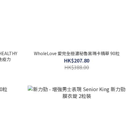
HEALTHY
WholeLove 愛完全極濃秘魯黑瑪卡精華 90粒
加免疫力
HK$207.80
HK$388.00