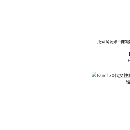
免煮蒟蒻米 0糖0脂