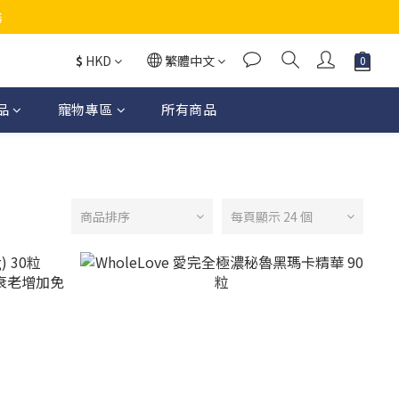
務
$
HKD
繁體中文
品
寵物專區
所有商品
商品排序
每頁顯示 24 個