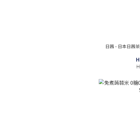
日茜 - 日本日
H
H