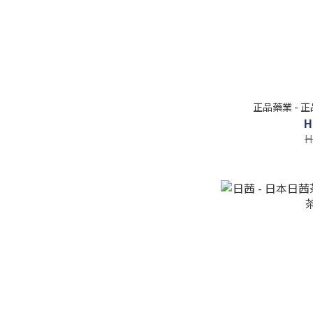
正品藥業 - 
H
H