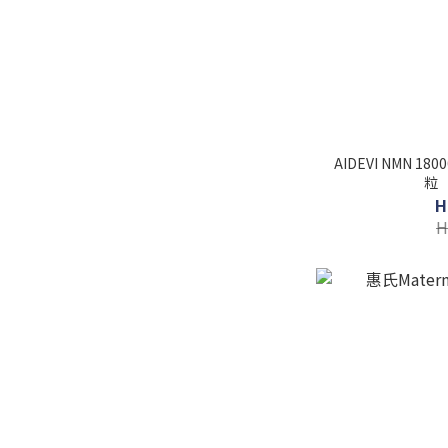
AIDEVI NMN 180
粒 
H
H