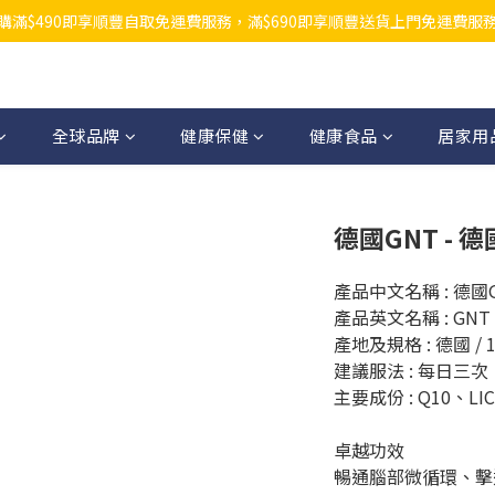
購滿$490即享順豐自取免運費服務，滿$690即享順豐送貨上門免運費服
全球品牌
健康保健
健康食品
居家用
德國GNT - 
產品中文名稱 : 德
產品英文名稱 : GNT Vie
產地及規格 : 德國 / 
建議服法 : 每日三
主要成份 : Q10、LIC
卓越功效
暢通腦部微循環、擊