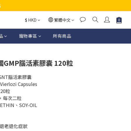
務
$
HKD
繁體中文
品
寵物專區
所有商品
立即購買
德國GMP腦活素膠囊 120粒
國GNT腦活素膠囊
rlozi Capsules
120粒
次，每次二粒
ETHIN、SOY-OIL
退老退化症狀