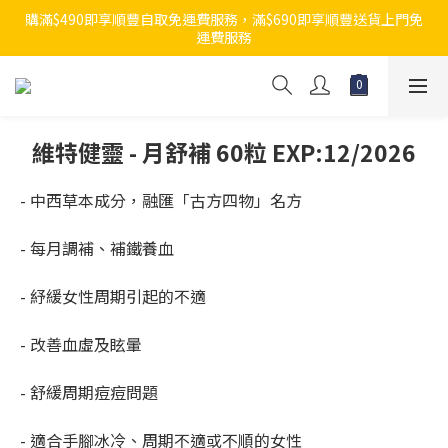
購滿$490即享順豐自取免運費服務，滿$690即享順豐送貨上門免
運費服務
維特健靈 - 月舒補 60粒 EXP:12/2026
- 中西草本成分，融匯「古方四物」名方
- 每月調補、補鐵養血
- 紓緩女性周期引起的不適
- 改善血虛及眩暈
- 舒緩周期痘痘問題
- 適合手腳冰冷、周期不適或不順的女性