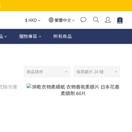
務
$
HKD
繁體中文
品
寵物專區
所有商品
商品排序
每頁顯示 24 個