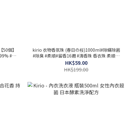
kirio 衣物香氛珠 (春日の桜)1000ml#除蟎除菌
9% #除
#除臭 #柔順#留香16週 #清香珠 香衣珠 柔順香
珠
HK$59.00
HK$199.00