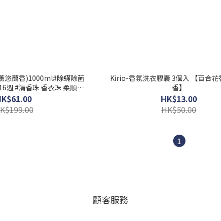
 (薰悠蘭香)1000ml#除蟎除菌
Kirio-香氛洗衣膠囊 3個入 【百合
16週 #清香珠 香衣珠 柔順香
香】
珠
HK$61.00
HK$13.00
K$199.00
HK$50.00
1
顧客服務