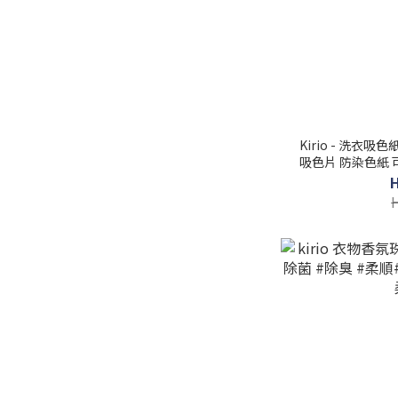
Kirio - 洗衣
吸色片 防染色紙 
衣