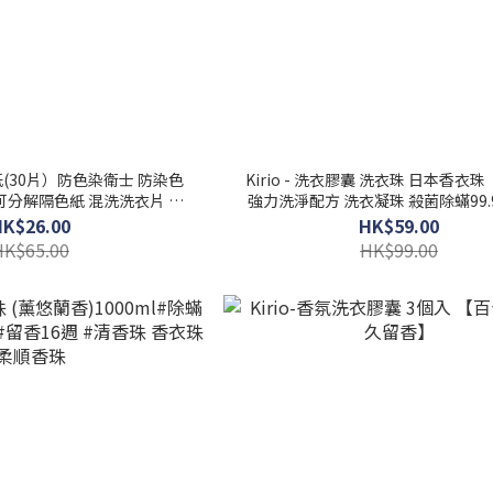
吸色紙(30片）防色染衛士 防染色
Kirio - 洗衣膠囊 洗衣珠 日本香衣珠 【50個】
可分解隔色紙 混洗洗衣片 洗
強力洗淨配方 洗衣凝珠 殺菌除蟎99.9
用品 除蟎殺菌
臭留香 新舊包裝隨機發貨
HK$26.00
HK$59.00
HK$65.00
HK$99.00