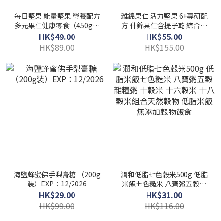
每日堅果 能量堅果 營養配方
雜錦果仁 活力堅果 6+專研配
多元果仁健康零食（450g）
方 什錦果仁含提子乾 綜合堅
混合堅果仁 家庭裝日常堅果
果【香港行貨】
HK$49.00
HK$55.00
什錦果仁
HK$89.00
HK$155.00
海鹽蜂蜜佛手梨膏糖 （200g
潤和低脂七色穀米500g 低脂
裝）EXP：12/2026
米飯七色糙米 八寶粥五穀雜
糧粥 十穀米 十六穀米 十八穀
HK$29.00
HK$31.00
米組合天然穀物 低脂米飯 無
HK$99.00
HK$116.00
添加穀物飯食