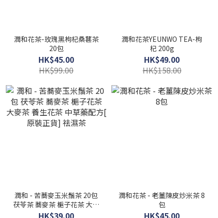
潤和花茶-玫瑰黑枸杞桑葚茶
潤和花茶YEUNWO TEA-枸
20包
杞 200g
HK$45.00
HK$49.00
HK$99.00
HK$158.00
潤和 - 苦蕎麥玉米鬚茶 20包
潤和花茶 - 老薑陳皮炒米茶 8
茯苓茶 蕎麥茶 梔子花茶 大麥
包
茶 養生花茶 中草藥配方[ 原
HK$39.00
HK$45.00