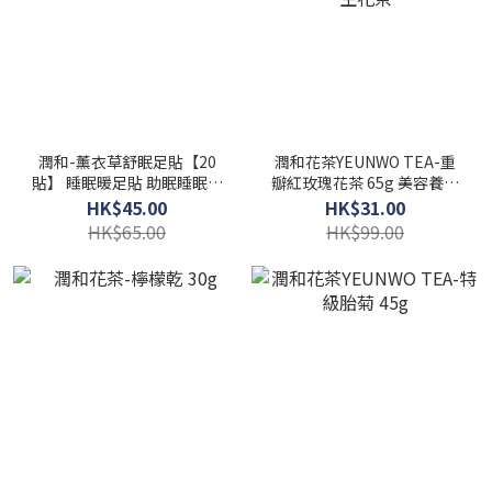
潤和-薰衣草舒眠足貼【20
潤和花茶YEUNWO TEA-重
貼】 睡眠暖足貼 助眠睡眠保
瓣紅玫瑰花茶 65g 美容養顏
健貼
安神助眠 排毒養顔 祛濕茶 養
HK$45.00
HK$31.00
生花茶
HK$65.00
HK$99.00